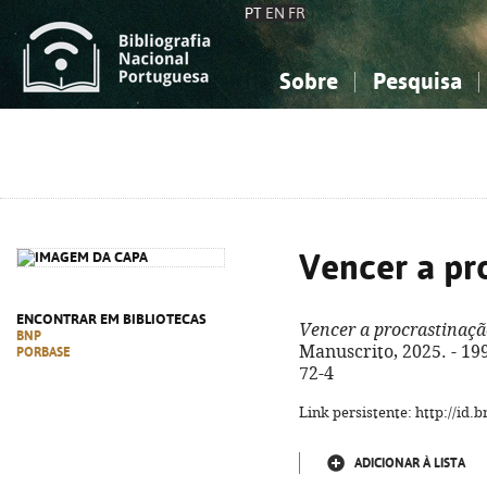
PT
EN
FR
Sobre
Pesquisa
Sobre a Bibliografia Nacional
Simples
Conhecimento, Informação...
Conhecimento, Informação...
Combinada
A
Ciências sociais...
Ciências sociais...
Arte, desporto...
Arte, desporto...
Vencer a pr
ENCONTRAR EM BIBLIOTECAS
Vencer a procrastinaç
BNP
Manuscrito, 2025. - 199 
PORBASE
72-4
Link persistente: http://id
ADICIONAR À LISTA