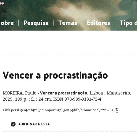
FR
Sobre
Pesquisa
Temas
Editores
Tipo 
obre a Bibliografia Nacional
imples
onhecimento, Informação...
onhecimento, Informação...
Combinada
A minha lista
Como utilizar
Filosofia, psicologia...
Filosofia, psicologia...
Perguntas frequente
iências sociais...
iências sociais...
Ciências exatas e naturais...
Ciências exatas e naturais...
rte, desporto...
rte, desporto...
Literatura, linguística...
Literatura, linguística...
Vencer a procrastinação
MOREIRA, Paulo -
Vencer a procrastinação
. Lisboa : Manuscrito,
2025. 199 p. : il. ; 24 cm. ISBN 978-989-9181-72-4
Link persistente: http://id.bnportugal.gov.pt/bib/bibnacional/2225251
ADICIONAR À LISTA