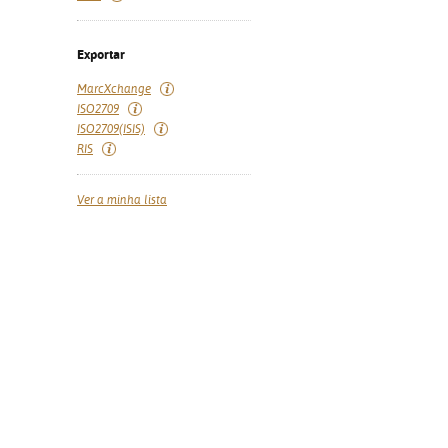
Exportar
MarcXchange
ISO2709
ISO2709(ISIS)
RIS
Ver a minha lista