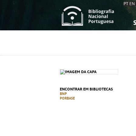
PT
EN
S
S
C
C
C
C
A
A
ENCONTRAR EM BIBLIOTECAS
BNP
PORBASE