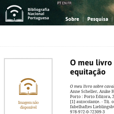
PT
EN
FR
Sobre
Pesquisa
Sobre a Bibliografia Nacional
Simples
Conhecimento, Informação...
Conhecimento, Informação...
Combinada
A
Ciências sociais...
Ciências sociais...
Arte, desporto...
Arte, desporto...
O meu livro
equitação
O meu livro sobre cava
Anne Scheller, Anike Ha
Porto : Porto Editora, 202
[1] autocolante. - Tít.
fabelhaftes Lieblingsb
978-972-0-72309-3