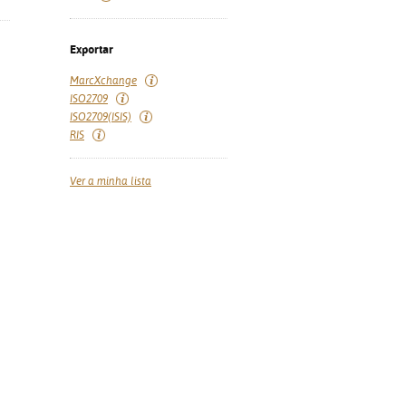
Exportar
MarcXchange
ISO2709
ISO2709(ISIS)
RIS
Ver a minha lista