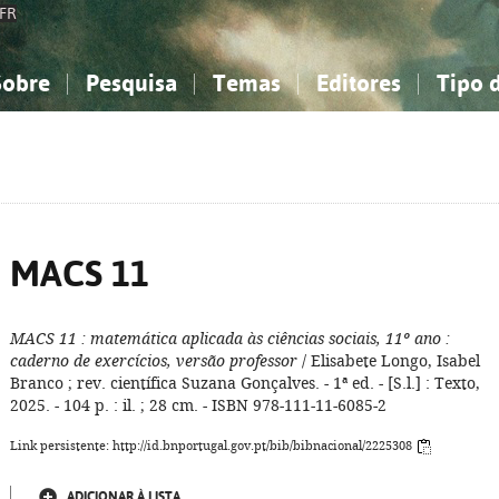
FR
Sobre
Pesquisa
Temas
Editores
Tipo 
obre a Bibliografia Nacional
imples
onhecimento, Informação...
onhecimento, Informação...
Combinada
A minha lista
Como utilizar
Filosofia, psicologia...
Filosofia, psicologia...
Perguntas frequente
iências sociais...
iências sociais...
Ciências exatas e naturais...
Ciências exatas e naturais...
rte, desporto...
rte, desporto...
Literatura, linguística...
Literatura, linguística...
MACS 11
MACS 11
: matemática aplicada às ciências sociais, 11º ano
:
caderno de exercícios, versão professor
/ Elisabete Longo, Isabel
Branco ; rev. científica Suzana Gonçalves. - 1ª ed. - [S.l.] : Texto,
2025. - 104 p. : il. ; 28 cm. - ISBN 978-111-11-6085-2
Link persistente: http://id.bnportugal.gov.pt/bib/bibnacional/2225308
ADICIONAR À LISTA