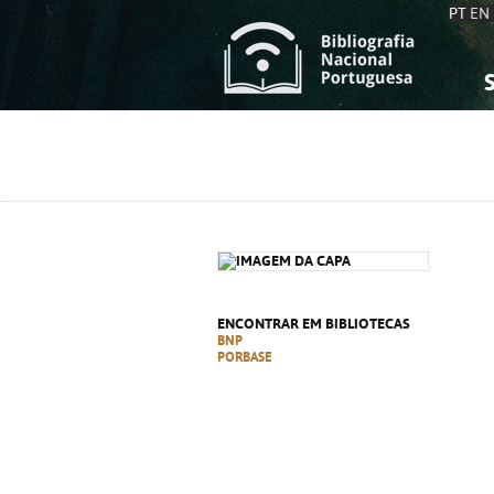
PT
EN
S
S
C
C
C
C
A
A
ENCONTRAR EM BIBLIOTECAS
BNP
PORBASE