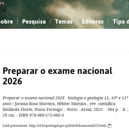
FR
Sobre
Pesquisa
Temas
Editores
Tipo 
obre a Bibliografia Nacional
imples
onhecimento, Informação...
onhecimento, Informação...
Combinada
A minha lista
Como utilizar
Filosofia, psicologia...
Filosofia, psicologia...
Perguntas frequente
iências sociais...
iências sociais...
Ciências exatas e naturais...
Ciências exatas e naturais...
rte, desporto...
rte, desporto...
Literatura, linguística...
Literatura, linguística...
Preparar o exame nacional
2026
Preparar o exame nacional 2026
: biologia e geologia 11, 10º e 11º
anos
/ Jacinta Rosa Moreira, Hélder Martins ; rev. científica
Deolinda Flores, Nuno Formigo. - Porto : Areal, 2025. - 384 p. : il. ;
29 cm. - ISBN 978-989-575-060-3
Link persistente: http://id.bnportugal.gov.pt/bib/bibnacional/2225441