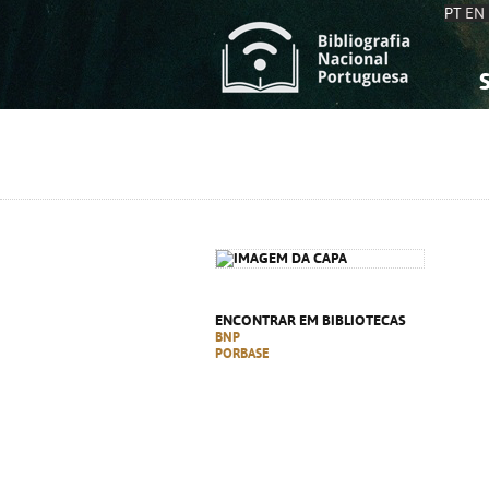
PT
EN
S
S
C
C
C
C
A
A
ENCONTRAR EM BIBLIOTECAS
BNP
PORBASE