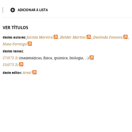
ADICIONAR À LISTA
VER TÍTULOS
destes autores:
Jacinta Moreira
,
Helder Martins
,
Deolinda Fonseca
,
Nuno Formigo
destes temas:
57(075.3)
(matemáticas, física, química, biologia, ...)
55(075.3)
deste editor:
Areal