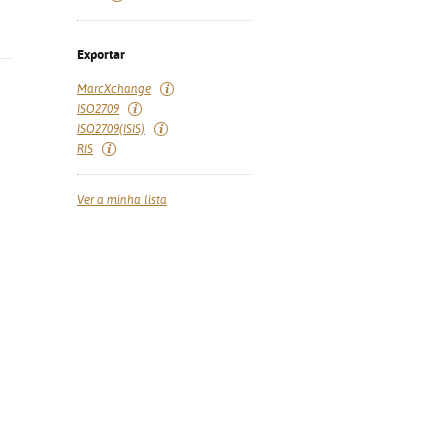
Exportar
MarcXchange
ISO2709
ISO2709(ISIS)
RIS
Ver a minha lista