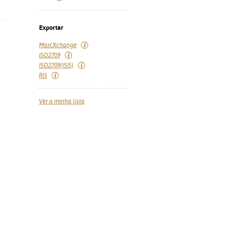
Exportar
MarcXchange
ISO2709
ISO2709(ISIS)
RIS
Ver a minha lista