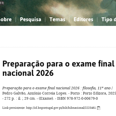
FR
Sobre
Pesquisa
Temas
Editores
Tipo 
obre a Bibliografia Nacional
imples
onhecimento, Informação...
onhecimento, Informação...
Combinada
A minha lista
Como utilizar
Filosofia, psicologia...
Filosofia, psicologia...
Perguntas frequente
iências sociais...
iências sociais...
Ciências exatas e naturais...
Ciências exatas e naturais...
rte, desporto...
rte, desporto...
Literatura, linguística...
Literatura, linguística...
Preparação para o exame final
nacional 2026
Preparação para o exame final nacional 2026
: filosofia, 11º ano
/
Pedro Galvão, António Correia Lopes. - Porto : Porto Editora, 2025
- 272 p. : il. ; 29 cm. - (Exame). - ISBN 978-972-0-00679-0
Link persistente: http://id.bnportugal.gov.pt/bib/bibnacional/2225461