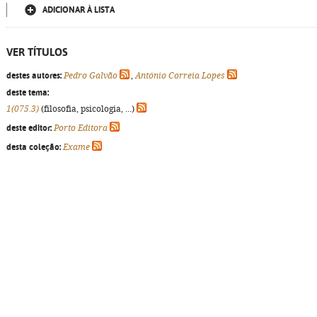
ADICIONAR À LISTA
VER TÍTULOS
destes autores:
Pedro Galvão
,
António Correia Lopes
deste tema:
1(075.3)
(filosofia, psicologia, ...)
deste editor:
Porto Editora
desta coleção:
Exame