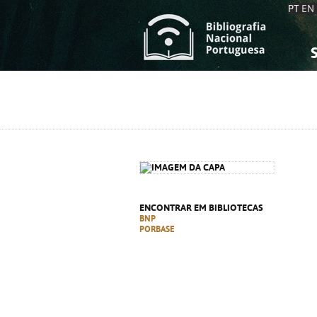
PT
EN
S
S
C
C
C
C
A
A
ENCONTRAR EM BIBLIOTECAS
BNP
PORBASE