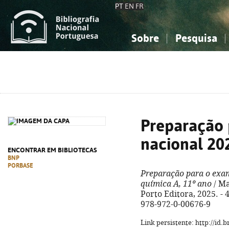
PT
EN
FR
Sobre
Pesquisa
Sobre a Bibliografia Nacional
Simples
Conhecimento, Informação...
Conhecimento, Informação...
Combinada
A
Ciências sociais...
Ciências sociais...
Arte, desporto...
Arte, desporto...
Preparação 
nacional 20
ENCONTRAR EM BIBLIOTECAS
BNP
PORBASE
Preparação para o exam
química A, 11º ano
/ Mar
Porto Editora, 2025. - 4
978-972-0-00676-9
Link persistente: http://id