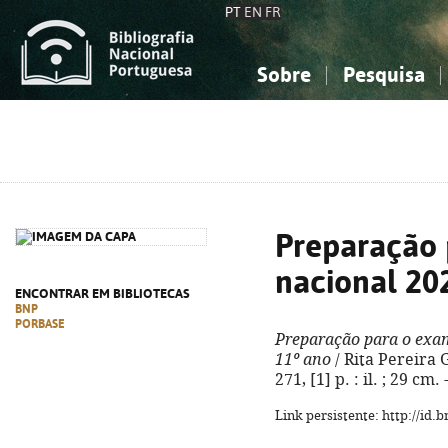
PT
EN
FR
Sobre
Pesquisa
Sobre a Bibliografia Nacional
Simples
Conhecimento, Informação...
Conhecimento, Informação...
Combinada
A
Ciências sociais...
Ciências sociais...
Arte, desporto...
Arte, desporto...
Preparação 
nacional 20
ENCONTRAR EM BIBLIOTECAS
BNP
PORBASE
Preparação para o exam
11º ano
/ Rita Pereira G
271, [1] p. : il. ; 29 c
Link persistente: http://id