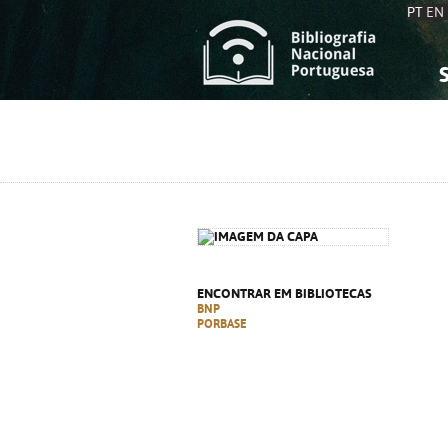
PT
EN
S
S
C
C
C
C
A
A
ENCONTRAR EM BIBLIOTECAS
BNP
PORBASE