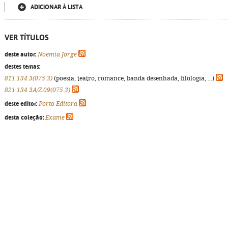
ADICIONAR À LISTA
VER TÍTULOS
deste autor:
Noémia Jorge
destes temas:
811.134.3(075.3)
(poesia, teatro, romance, banda desenhada, filologia, ...)
821.134.3A/Z.09(075.3)
deste editor:
Porto Editora
desta coleção:
Exame