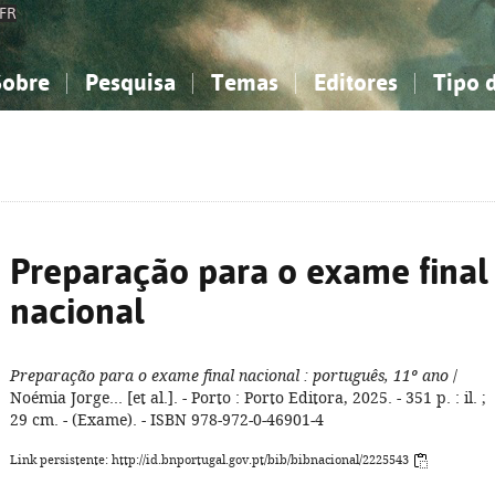
FR
Sobre
Pesquisa
Temas
Editores
Tipo 
obre a Bibliografia Nacional
imples
onhecimento, Informação...
onhecimento, Informação...
Combinada
A minha lista
Como utilizar
Filosofia, psicologia...
Filosofia, psicologia...
Perguntas frequente
iências sociais...
iências sociais...
Ciências exatas e naturais...
Ciências exatas e naturais...
rte, desporto...
rte, desporto...
Literatura, linguística...
Literatura, linguística...
Preparação para o exame final
nacional
Preparação para o exame final nacional
: português, 11º ano
/
Noémia Jorge... [et al.]. - Porto : Porto Editora, 2025. - 351 p. : il. ;
29 cm. - (Exame). - ISBN 978-972-0-46901-4
Link persistente: http://id.bnportugal.gov.pt/bib/bibnacional/2225543