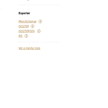
Exportar
MarcXchange
ISO2709
ISO2709(ISIS)
RIS
Ver a minha lista