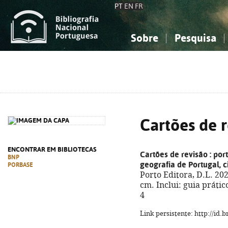
PT
EN
FR
Sobre
Pesquisa
Sobre a Bibliografia Nacional
Simples
Conhecimento, Informação...
Conhecimento, Informação...
Combinada
A
Ciências sociais...
Ciências sociais...
Arte, desporto...
Arte, desporto...
Cartões de 
ENCONTRAR EM BIBLIOTECAS
Cartões de revisão
: por
BNP
geografia de Portugal, ci
PORBASE
Porto Editora, D.L. 2025
cm. Inclui: guia prátic
4
Link persistente: http://id