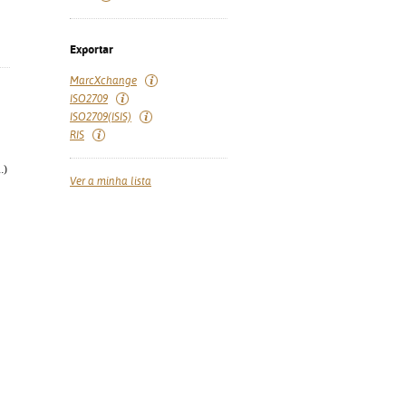
Exportar
MarcXchange
ISO2709
ISO2709(ISIS)
RIS
.)
Ver a minha lista