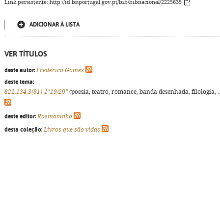
Link persistente: http://id.bnportugal.gov.pt/bib/bibnacional/2225635
ADICIONAR À LISTA
VER TÍTULOS
deste autor:
Frederico Gomes
deste tema:
821.134.3(81)-1"19/20"
(poesia, teatro, romance, banda desenhada, filologia, ..
deste editor:
Rosmaninho
desta coleção:
Livros que são vidas