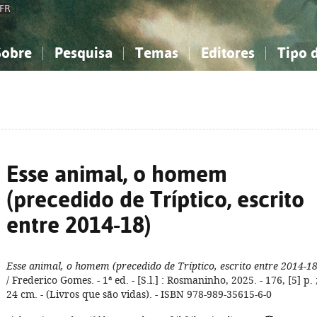
FR
Sobre
Pesquisa
Temas
Editores
Tipo 
obre a Bibliografia Nacional
imples
onhecimento, Informação...
onhecimento, Informação...
Combinada
A minha lista
Como utilizar
Filosofia, psicologia...
Filosofia, psicologia...
Perguntas frequente
iências sociais...
iências sociais...
Ciências exatas e naturais...
Ciências exatas e naturais...
rte, desporto...
rte, desporto...
Literatura, linguística...
Literatura, linguística...
Esse animal, o homem
(precedido de Tríptico, escrito
entre 2014-18)
Esse animal, o homem (precedido de Tríptico, escrito entre 2014-18
/ Frederico Gomes. - 1ª ed. - [S.l.] : Rosmaninho, 2025. - 176, [5] p. 
24 cm. - (Livros que são vidas). - ISBN 978-989-35615-6-0