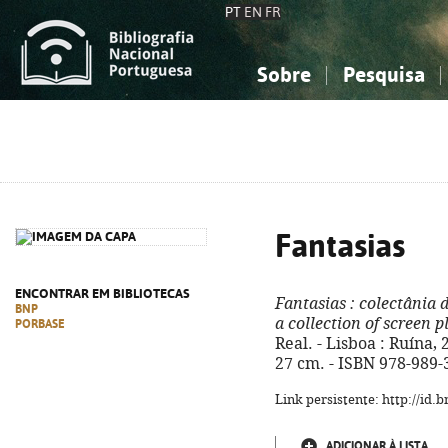
PT
EN
FR
Sobre
Pesquisa
Sobre a Bibliografia Nacional
Simples
Conhecimento, Informação...
Conhecimento, Informação...
Combinada
A
Ciências sociais...
Ciências sociais...
Arte, desporto...
Arte, desporto...
Fantasias
ENCONTRAR EM BIBLIOTECAS
Fantasias
: colectânia 
BNP
a collection of screen p
PORBASE
Real. - Lisboa : Ruína, 2
27 cm. - ISBN 978-989-
Link persistente: http://id
ADICIONAR À LISTA