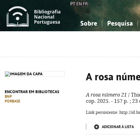
PT
EN
FR
Sobre
Pesquisa
Sobre a Bibliografia Nacional
Simples
Conhecimento, Informação...
Conhecimento, Informação...
Combinada
A
Ciências sociais...
Ciências sociais...
Arte, desporto...
Arte, desporto...
A rosa núme
ENCONTRAR EM BIBLIOTECAS
A rosa número 21
/ Thi
BNP
cop. 2025. - 157 p. ; 2
PORBASE
Link persistente: http://id
ADICIONAR À LISTA