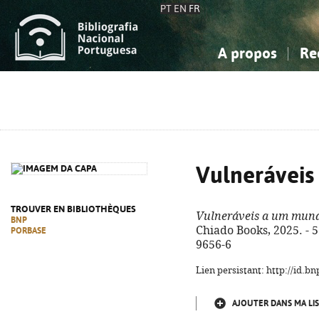
PT
EN
FR
A propos
Re
La Bibliographie Nationale
Simple
Connaissance, Information...
Connaissance, Information...
Avancée
Mes 
Sciences sociales...
Sciences sociales...
Arts, sport...
Arts, sport...
Vulnerávei
TROUVER EN BIBLIOTHÈQUES
Vulneráveis a um mun
BNP
Chiado Books, 2025. - 53
PORBASE
9656-6
Lien persistant: http://id.
AJOUTER DANS MA LIS