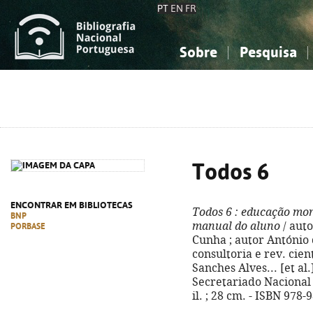
PT
EN
FR
Sobre
Pesquisa
Sobre a Bibliografia Nacional
Simples
Conhecimento, Informação...
Conhecimento, Informação...
Combinada
A
Ciências sociais...
Ciências sociais...
Arte, desporto...
Arte, desporto...
Todos 6
ENCONTRAR EM BIBLIOTECAS
Todos 6
: educação mora
BNP
manual do aluno
/ auto
PORBASE
Cunha ; autor António d
consultoria e rev. cien
Sanches Alves... [et al.
Secretariado Nacional d
il. ; 28 cm. - ISBN 978