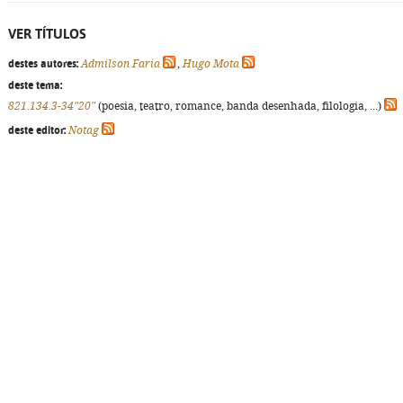
VER TÍTULOS
destes autores:
Admilson Faria
,
Hugo Mota
deste tema:
821.134.3-34"20"
(poesia, teatro, romance, banda desenhada, filologia, ...)
deste editor:
Notag