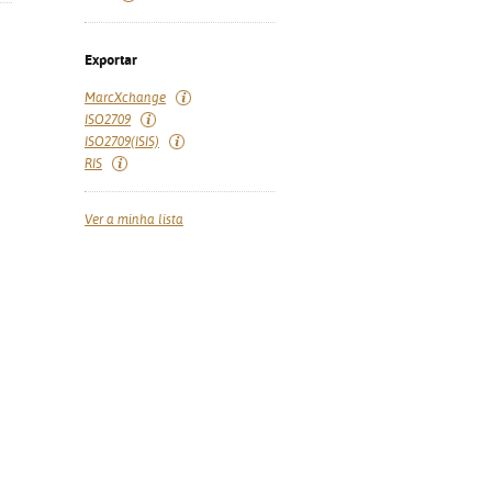
Exportar
MarcXchange
ISO2709
ISO2709(ISIS)
RIS
Ver a minha lista