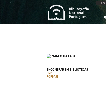
PT
EN
S
S
C
C
C
C
A
A
ENCONTRAR EM BIBLIOTECAS
BNP
PORBASE