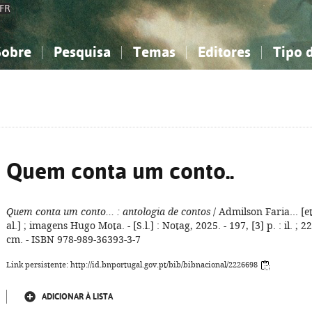
FR
Sobre
Pesquisa
Temas
Editores
Tipo 
obre a Bibliografia Nacional
imples
onhecimento, Informação...
onhecimento, Informação...
Combinada
A minha lista
Como utilizar
Filosofia, psicologia...
Filosofia, psicologia...
Perguntas frequente
iências sociais...
iências sociais...
Ciências exatas e naturais...
Ciências exatas e naturais...
rte, desporto...
rte, desporto...
Literatura, linguística...
Literatura, linguística...
Quem conta um conto..
Quem conta um conto...
: antologia de contos
/ Admilson Faria... [e
al.] ; imagens Hugo Mota. - [S.l.] : Notag, 2025. - 197, [3] p. : il. ; 22
cm. - ISBN 978-989-36393-3-7
Link persistente: http://id.bnportugal.gov.pt/bib/bibnacional/2226698
ADICIONAR À LISTA