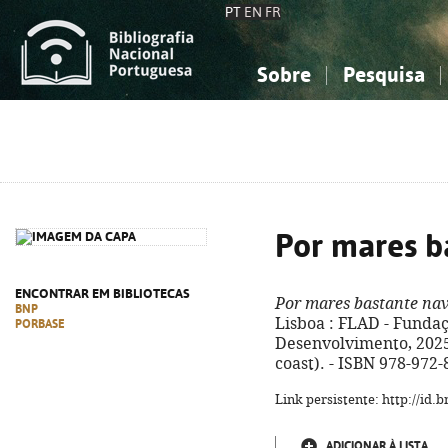
PT
EN
FR
Sobre
Pesquisa
Sobre a Bibliografia Nacional
Simples
Conhecimento, Informação...
Conhecimento, Informação...
Combinada
A
Ciências sociais...
Ciências sociais...
Arte, desporto...
Arte, desporto...
Por mares b
ENCONTRAR EM BIBLIOTECAS
Por mares bastante na
BNP
Lisboa : FLAD - Funda
PORBASE
Desenvolvimento, 2025. -
coast). - ISBN 978-972
Link persistente: http://id
ADICIONAR À LISTA