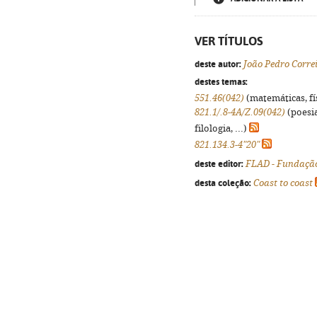
VER TÍTULOS
deste autor:
João Pedro Corre
destes temas:
551.46(042)
(matemáticas, fís
821.1/.8-4A/Z.09(042)
(poesia
filologia, ...)
821.134.3-4"20"
deste editor:
FLAD - Fundação
desta coleção:
Coast to coast