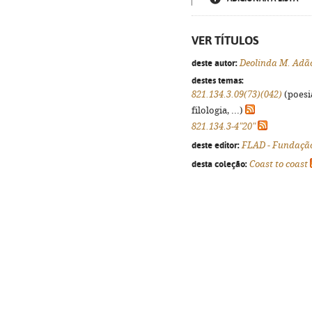
VER TÍTULOS
deste autor:
Deolinda M. Adã
destes temas:
821.134.3.09(73)(042)
(poesi
filologia, ...)
821.134.3-4"20"
deste editor:
FLAD - Fundação
desta coleção:
Coast to coast