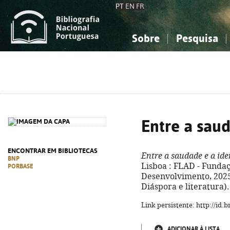
PT
EN
FR
Sobre
Pesquisa
Sobre a Bibliografia Nacional
Simples
Conhecimento, Informação...
Conhecimento, Informação...
Combinada
A
Ciências sociais...
Ciências sociais...
Arte, desporto...
Arte, desporto...
Entre a sau
ENCONTRAR EM BIBLIOTECAS
Entre a saudade e a id
BNP
Lisboa : FLAD - Funda
PORBASE
Desenvolvimento, 2025. 
Diáspora e literatura)
Link persistente: http://id
ADICIONAR À LISTA