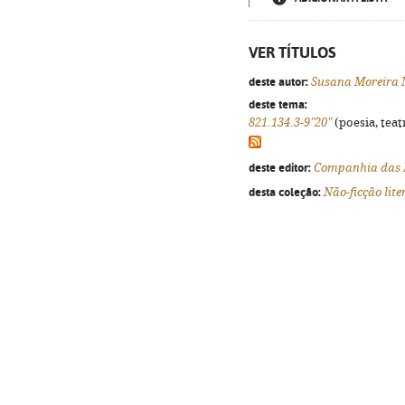
VER TÍTULOS
deste autor:
Susana Moreira
deste tema:
821.134.3-9"20"
(poesia, teat
deste editor:
Companhia das 
desta coleção:
Não-ficção lite