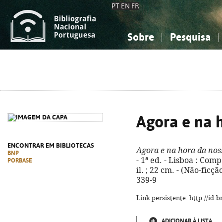
PT
EN
FR
Sobre
Pesquisa
Sobre a Bibliografia Nacional
Simples
Conhecimento, Informação...
Conhecimento, Informação...
Combinada
A
Ciências sociais...
Ciências sociais...
Arte, desporto...
Arte, desporto...
Agora e na 
ENCONTRAR EM BIBLIOTECAS
Agora e na hora da nos
BNP
- 1ª ed. - Lisboa : Comp
PORBASE
il. ; 22 cm. - (Não-ficçã
339-9
Link persistente: http://id
ADICIONAR À LISTA