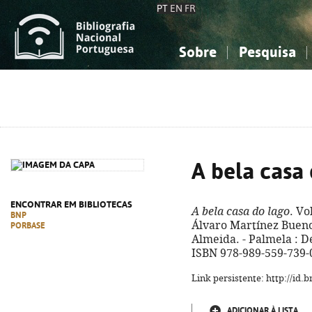
PT
EN
FR
Sobre
Pesquisa
Sobre a Bibliografia Nacional
Simples
Conhecimento, Informação...
Conhecimento, Informação...
Combinada
A
Ciências sociais...
Ciências sociais...
Arte, desporto...
Arte, desporto...
A bela casa
ENCONTRAR EM BIBLIOTECAS
A bela casa do lago
. Vo
BNP
Álvaro Martínez Bueno,
PORBASE
Almeida. - Palmela : Dev
ISBN 978-989-559-739-
Link persistente: http://id
ADICIONAR À LISTA