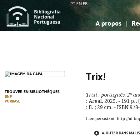
PT
EN
FR
A propos
Re
La Bibliographie Nationale
Simple
Connaissance, Information...
Connaissance, Information...
Avancée
Mes 
Sciences sociales...
Sciences sociales...
Arts, sport...
Arts, sport...
Trix!
TROUVER EN BIBLIOTHÈQUES
Trix!
: português, 2º an
BNP
: Areal, 2025. - 191 p.,
PORBASE
: il. ; 29 cm. - ISBN 97
Lien persistant: http://id.
AJOUTER DANS MA LIS