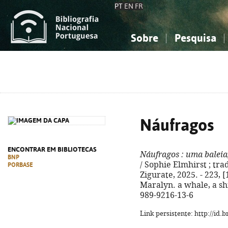
PT
EN
FR
Sobre
Pesquisa
Sobre a Bibliografia Nacional
Simples
Conhecimento, Informação...
Conhecimento, Informação...
Combinada
A
Ciências sociais...
Ciências sociais...
Arte, desporto...
Arte, desporto...
Náufragos
ENCONTRAR EM BIBLIOTECAS
Náufragos
: uma baleia
BNP
/ Sophie Elmhirst ; trad
PORBASE
Zigurate, 2025. - 223, [
Maralyn. a whale, a sh
989-9216-13-6
Link persistente: http://id