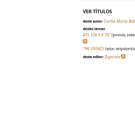
VER TÍTULOS
deste autor:
Carlos Maria Bo
destes temas:
821.134.3-4"20"
(poesia, teat
796.33(042)
(arte, arquitectu
deste editor:
Zigurate