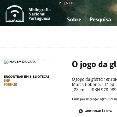
PT
EN
FR
Sobre
Pesquisa
Sobre a Bibliografia Nacional
Simples
Conhecimento, Informação...
Conhecimento, Informação...
Combinada
A
Ciências sociais...
Ciências sociais...
Arte, desporto...
Arte, desporto...
O jogo da gl
ENCONTRAR EM BIBLIOTECAS
O jogo da glória
: ensai
BNP
Maria Bobone. - 1ª ed. -
PORBASE
; 23 cm. - ISBN 978-98
Link persistente: http://id
ADICIONAR À LISTA