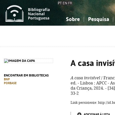
PT
EN
FR
Sobre
Pesquisa
Sobre a Bibliografia Nacional
Simples
Conhecimento, Informação...
Conhecimento, Informação...
Combinada
A
Ciências sociais...
Ciências sociais...
Arte, desporto...
Arte, desporto...
A casa invis
ENCONTRAR EM BIBLIOTECAS
A casa invisível
/ Franci
BNP
ed. - Lisboa : APCC - 
PORBASE
da Criança, 2024. - [34]
33-2
Link persistente: http://id
ADICIONAR À LISTA