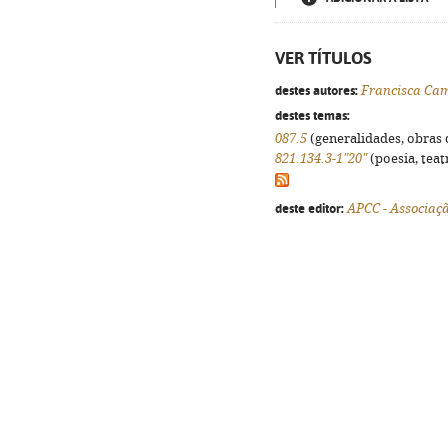
VER TÍTULOS
destes autores:
Francisca Ca
destes temas:
087.5
(generalidades, obras d
821.134.3-1"20"
(poesia, teat
deste editor:
APCC - Associaç