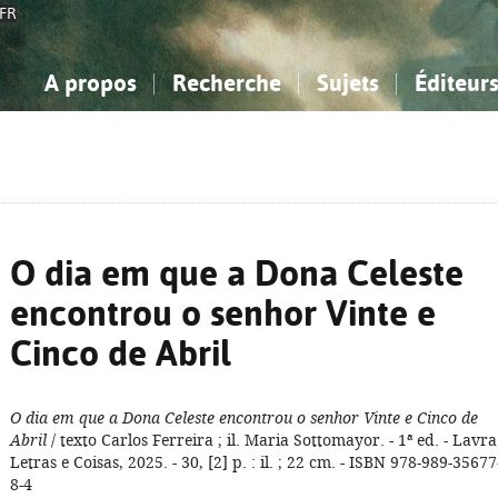
FR
A propos
Recherche
Sujets
Éditeur
a Bibliographie Nationale
imple
onnaissance, Information...
onnaissance, Information...
Avancée
Mes notices
Comment utiliser
Philosophie, psychologie...
Philosophie, psychologie...
Aide - FAQ
ciences sociales...
ciences sociales...
Mathématiques, sciences
Mathématiques, sciences
rts, sport...
rts, sport...
naturelles...
Littérature, linguistique...
naturelles...
Littérature, linguistique...
O dia em que a Dona Celeste
encontrou o senhor Vinte e
Cinco de Abril
O dia em que a Dona Celeste encontrou o senhor Vinte e Cinco de
Abril
/ texto Carlos Ferreira ; il. Maria Sottomayor. - 1ª ed. - Lavra
Letras e Coisas, 2025. - 30, [2] p. : il. ; 22 cm. - ISBN 978-989-35677
8-4