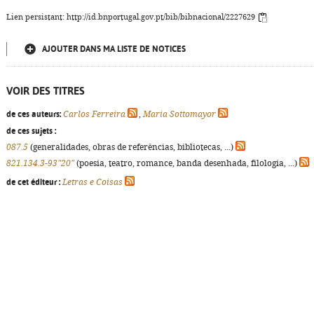
Lien persistant: http://id.bnportugal.gov.pt/bib/bibnacional/2227629
AJOUTER DANS MA LISTE DE NOTICES
VOIR DES TITRES
de ces auteurs:
Carlos Ferreira
,
Maria Sottomayor
de ces sujets :
087.5
(generalidades, obras de referências, bibliotecas, ...)
821.134.3-93"20"
(poesia, teatro, romance, banda desenhada, filologia, ...)
de cet éditeur :
Letras e Coisas