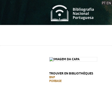
PT
EN
L
S
C
C
S
S
A
A
TROUVER EN BIBLIOTHÈQUES
BNP
PORBASE