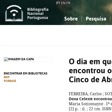
PT
EN
FR
Sobre
Pesquisa
Sobre a Bibliografia Nacional
Simples
Conhecimento, Informação...
Conhecimento, Informação...
Combinada
A
Ciências sociais...
Ciências sociais...
Arte, desporto...
Arte, desporto...
O dia em qu
encontrou o
ENCONTRAR EM BIBLIOTECAS
Cinco de Abr
BNP
PORBASE
FERREIRA, Carlos ; S
Dona Celeste encontrou 
Maria Sottomayor. 1ª ed
[2] p. : il. ; 22 cm. IS