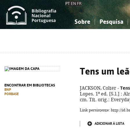
PT
EN
FR
Sobre
Pesquisa
Sobre a Bibliografia Nacional
Simples
Conhecimento, Informação...
Conhecimento, Informação...
Combinada
A
Ciências sociais...
Ciências sociais...
Arte, desporto...
Arte, desporto...
Tens um leã
ENCONTRAR EM BIBLIOTECAS
Tens
JACKSON, Colter -
BNP
Lopes. 1ª ed. [S.l.] : Al
PORBASE
cm. Tít. orig.: Everyd
Link persistente: http://id
ADICIONAR À LISTA