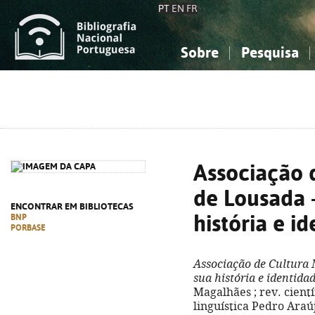
PT
EN
FR
Sobre
Pesquisa
Sobre a Bibliografia Nacional
Simples
Conhecimento, Informação...
Conhecimento, Informação...
Combinada
A
Ciências sociais...
Ciências sociais...
Arte, desporto...
Arte, desporto...
Associação 
de Lousada -
ENCONTRAR EM BIBLIOTECAS
história e i
BNP
PORBASE
Associação de Cultura 
sua história e identida
Magalhães ; rev. cient
linguística Pedro Araújo