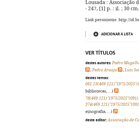
Lousada : Associação d
- 247, [1] p. : il. ; 30 
Link persistente: http://id
ADICIONAR À LISTA
VER TÍTULOS
destes autores:
Pedro Magalh
,
Pedro Araújo
,
Luís So
destes temas:
061.23(469.121)"1975/2025"(
bibliotecas, ...)
78(469.121)"1975/2025"(091)
374(469.121)"1975/2025"(091
etnografia, ...)
deste editor:
Associação de C