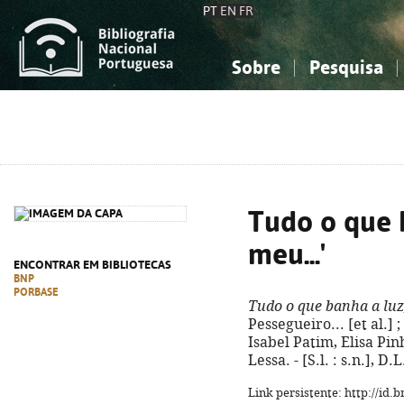
PT
EN
FR
Sobre
Pesquisa
Sobre a Bibliografia Nacional
Simples
Conhecimento, Informação...
Conhecimento, Informação...
Combinada
A
Ciências sociais...
Ciências sociais...
Arte, desporto...
Arte, desporto...
Tudo o que 
meu...'
ENCONTRAR EM BIBLIOTECAS
BNP
PORBASE
Tudo o que banha a luz,
Pessegueiro... [et al.]
Isabel Patim, Elisa Pi
Lessa. - [S.l. : s.n.], D.L
Link persistente: http://id