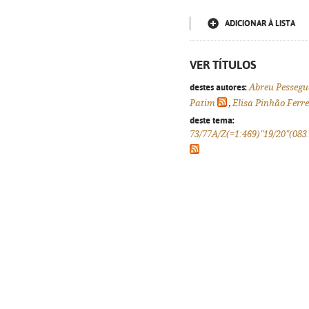
ADICIONAR À LISTA
VER TÍTULOS
destes autores:
Abreu Pessegu
Patim
,
Elisa Pinhão Ferre
deste tema:
73/77A/Z(=1:469)"19/20"(083