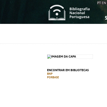
PT
EN
S
S
C
C
C
C
A
A
ENCONTRAR EM BIBLIOTECAS
BNP
PORBASE