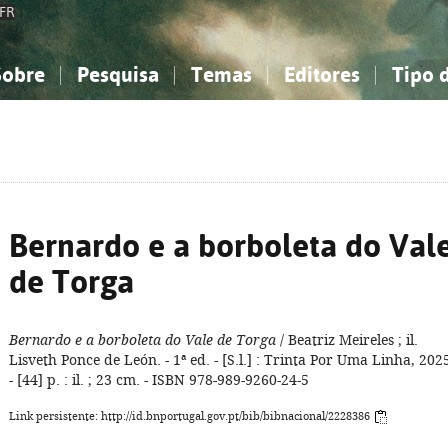
FR
Sobre
Pesquisa
Temas
Editores
Tipo 
obre a Bibliografia Nacional
imples
onhecimento, Informação...
onhecimento, Informação...
Combinada
A minha lista
Como utilizar
Filosofia, psicologia...
Filosofia, psicologia...
Perguntas frequente
iências sociais...
iências sociais...
Ciências exatas e naturais...
Ciências exatas e naturais...
rte, desporto...
rte, desporto...
Literatura, linguística...
Literatura, linguística...
Bernardo e a borboleta do Val
de Torga
Bernardo e a borboleta do Vale de Torga
/ Beatriz Meireles ; il.
Lisveth Ponce de León. - 1ª ed. - [S.l.] : Trinta Por Uma Linha, 202
- [44] p. : il. ; 23 cm. - ISBN 978-989-9260-24-5
Link persistente: http://id.bnportugal.gov.pt/bib/bibnacional/2228386