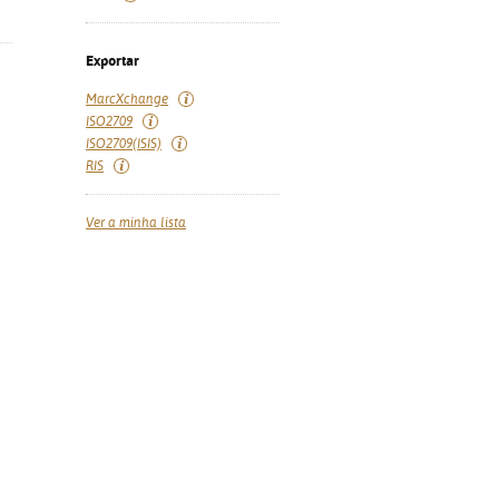
Exportar
MarcXchange
ISO2709
ISO2709(ISIS)
RIS
Ver a minha lista