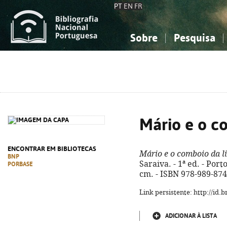
PT
EN
FR
Sobre
Pesquisa
Sobre a Bibliografia Nacional
Simples
Conhecimento, Informação...
Conhecimento, Informação...
Combinada
A
Ciências sociais...
Ciências sociais...
Arte, desporto...
Arte, desporto...
Mário e o c
ENCONTRAR EM BIBLIOTECAS
Mário e o comboio da l
BNP
Saraiva. - 1ª ed. - Porto
PORBASE
cm. - ISBN 978-989-874
Link persistente: http://id
ADICIONAR À LISTA