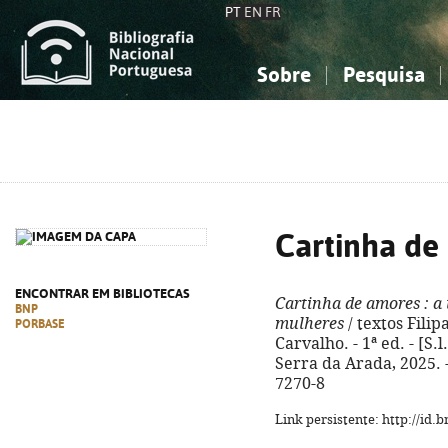
PT
EN
FR
Sobre
Pesquisa
Sobre a Bibliografia Nacional
Simples
Conhecimento, Informação...
Conhecimento, Informação...
Combinada
A
Ciências sociais...
Ciências sociais...
Arte, desporto...
Arte, desporto...
Cartinha de
ENCONTRAR EM BIBLIOTECAS
Cartinha de amores
: a
BNP
mulheres
/ textos Filip
PORBASE
Carvalho. - 1ª ed. - [S.
Serra da Arada, 2025. - 
7270-8
Link persistente: http://id