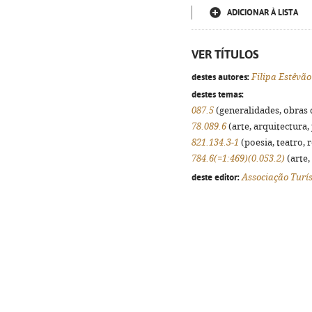
ADICIONAR À LISTA
VER TÍTULOS
destes autores:
Filipa Estêvão
destes temas:
087.5
(generalidades, obras d
78.089.6
(arte, arquitectura, 
821.134.3-1
(poesia, teatro, 
784.6(=1:469)(0.053.2)
(arte,
deste editor:
Associação Turís