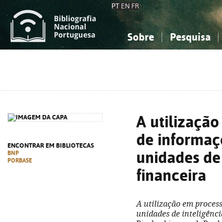
PT
EN
FR
Sobre
Pesquisa
Sobre a Bibliografia Nacional
Simples
Conhecimento, Informação...
Conhecimento, Informação...
Combinada
A
Ciências sociais...
Ciências sociais...
Arte, desporto...
Arte, desporto...
A utilizaçã
de informaç
ENCONTRAR EM BIBLIOTECAS
unidades de 
BNP
PORBASE
financeira
A utilização em proces
unidades de inteligênci