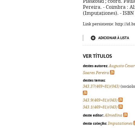
Piaskoski ; coord. Pau
Pereira. - Coimbra : Al
(Imputationes). - ISBN
Link persistente: http://id
ADICIONAR À LISTA
VER TÍTULOS
destes autores:
Augusto Cesar
Soares Pereira
destes temas:
343.37(469+81)(043)
(sociolog
343.9(469+81)(043)
343.1(469+81)(043)
deste editor:
Almedina
desta coleção:
Imputationes