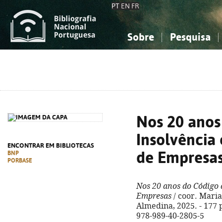
PT
EN
FR
Sobre
Pesquisa
Sobre a Bibliografia Nacional
Simples
Conhecimento, Informação...
Conhecimento, Informação...
Combinada
A
Ciências sociais...
Ciências sociais...
Arte, desporto...
Arte, desporto...
Nos 20 anos
Insolvência
ENCONTRAR EM BIBLIOTECAS
de Empresa
BNP
PORBASE
Nos 20 anos do Código 
Empresas
/ coor. Maria
Almedina, 2025. - 177 p
978-989-40-2805-5