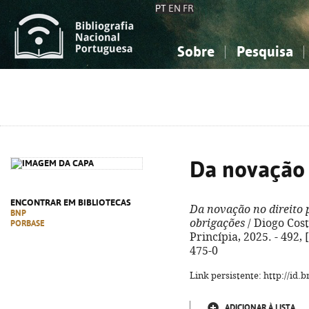
PT
EN
FR
Sobre
Pesquisa
Sobre a Bibliografia Nacional
Simples
Conhecimento, Informação...
Conhecimento, Informação...
Combinada
A
Ciências sociais...
Ciências sociais...
Arte, desporto...
Arte, desporto...
Da novação 
ENCONTRAR EM BIBLIOTECAS
Da novação no direito 
BNP
obrigações
/ Diogo Costa
PORBASE
Princípia, 2025. - 492, 
475-0
Link persistente: http://id
ADICIONAR À LISTA