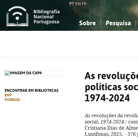
PT
EN
FR
Sobre
Pesquisa
Sobre a Bibliografia Nacional
Simples
Conhecimento, Informação...
Conhecimento, Informação...
Combinada
A
Ciências sociais...
Ciências sociais...
Arte, desporto...
Arte, desporto...
As revoluçõ
políticas soc
ENCONTRAR EM BIBLIOTECAS
1974-2024
BNP
PORBASE
As revoluções da revoluç
social, 1974-2024
/ coo
Cristiana Dias de Almei
Lusófonas, 2025. - 376 p