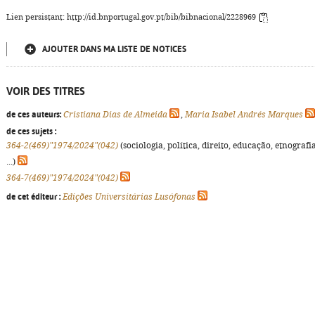
Lien persistant: http://id.bnportugal.gov.pt/bib/bibnacional/2228969
AJOUTER DANS MA LISTE DE NOTICES
VOIR DES TITRES
de ces auteurs:
Cristiana Dias de Almeida
,
Maria Isabel Andrés Marques
de ces sujets :
364-2(469)"1974/2024"(042)
(sociologia, política, direito, educação, etnografia
...)
364-7(469)"1974/2024"(042)
de cet éditeur :
Edições Universitárias Lusófonas