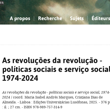
FR
A propos
Recherche
Sujets
Éditeur
a Bibliographie Nationale
imple
onnaissance, Information...
onnaissance, Information...
Avancée
Mes notices
Comment utiliser
Philosophie, psychologie...
Philosophie, psychologie...
Aide - FAQ
ciences sociales...
ciences sociales...
Mathématiques, sciences
Mathématiques, sciences
rts, sport...
rts, sport...
naturelles...
Littérature, linguistique...
naturelles...
Littérature, linguistique...
As revoluções da revolução -
políticas sociais e serviço social
1974-2024
As revoluções da revolução - políticas sociais e serviço social, 1974-
2024
/ coord. Maria Isabel Andrés Marques, Cristiana Dias de
Almeida. - Lisboa : Edições Universitárias Lusófonas, 2025. - 376 p
: il. ; 27 cm. - ISBN 978-989-757-314-9