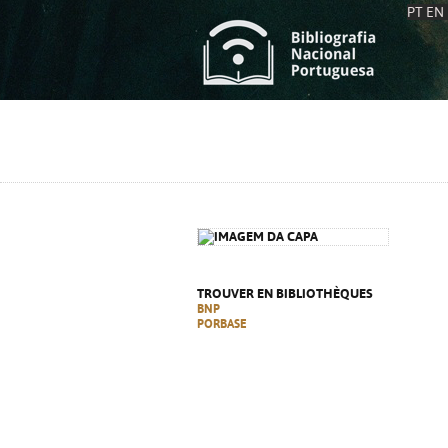
PT
EN
L
S
C
C
S
S
A
A
TROUVER EN BIBLIOTHÈQUES
BNP
PORBASE