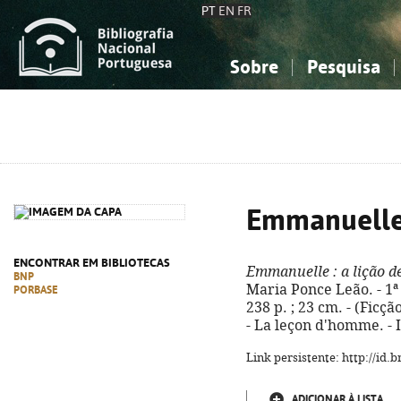
PT
EN
FR
Sobre
Pesquisa
Sobre a Bibliografia Nacional
Simples
Conhecimento, Informação...
Conhecimento, Informação...
Combinada
A
Ciências sociais...
Ciências sociais...
Arte, desporto...
Arte, desporto...
Emmanuell
ENCONTRAR EM BIBLIOTECAS
Emmanuelle
: a lição 
BNP
Maria Ponce Leão. - 1ª 
PORBASE
238 p. ; 23 cm. - (Ficç
- La leçon d'homme. - 
Link persistente: http://id
ADICIONAR À LISTA