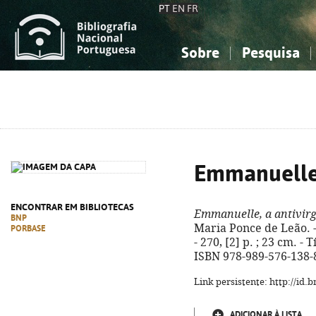
PT
EN
FR
Sobre
Pesquisa
Sobre a Bibliografia Nacional
Simples
Conhecimento, Informação...
Conhecimento, Informação...
Combinada
A
Ciências sociais...
Ciências sociais...
Arte, desporto...
Arte, desporto...
Emmanuelle,
ENCONTRAR EM BIBLIOTECAS
Emmanuelle, a antivir
BNP
Maria Ponce de Leão. - 
PORBASE
- 270, [2] p. ; 23 cm. - 
ISBN 978-989-576-138-
Link persistente: http://id
ADICIONAR À LISTA