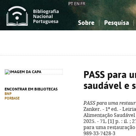
PT
EN
FR
Sobre
Pesquisa
Sobre a Bibliografia Nacional
Simples
Conhecimento, Informação...
Conhecimento, Informação...
Combinada
A
Ciências sociais...
Ciências sociais...
Arte, desporto...
Arte, desporto...
PASS para u
saudável e 
ENCONTRAR EM BIBLIOTECAS
BNP
PORBASE
PASS para uma restaur
Zanker. - 1ª ed. - Leir
Alimentação Saudável e
2025. - 71, [1] p. : il.
para uma restauração s
989-33-7428-3