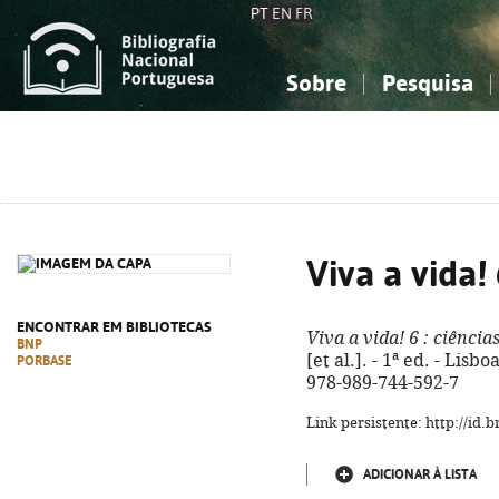
PT
EN
FR
Sobre
Pesquisa
Sobre a Bibliografia Nacional
Simples
Conhecimento, Informação...
Conhecimento, Informação...
Combinada
A
Ciências sociais...
Ciências sociais...
Arte, desporto...
Arte, desporto...
Viva a vida!
ENCONTRAR EM BIBLIOTECAS
Viva a vida! 6
: ciência
BNP
[et al.]. - 1ª ed. - Lisboa
PORBASE
978-989-744-592-7
Link persistente: http://id
ADICIONAR À LISTA