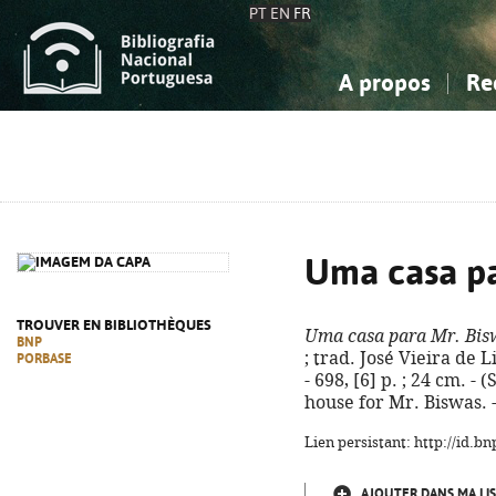
PT
EN
FR
A propos
Re
La Bibliographie Nationale
Simple
Connaissance, Information...
Connaissance, Information...
Avancée
Mes 
Sciences sociales...
Sciences sociales...
Arts, sport...
Arts, sport...
Uma casa pa
TROUVER EN BIBLIOTHÈQUES
Uma casa para Mr. Bis
BNP
; trad. José Vieira de L
PORBASE
- 698, [6] p. ; 24 cm. -
house for Mr. Biswas. 
Lien persistant: http://id.
AJOUTER DANS MA LIS