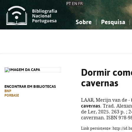
PT
EN
FR
Sobre
Pesquisa
Sobre a Bibliografia Nacional
Simples
Conhecimento, Informação...
Conhecimento, Informação...
Combinada
A
Ciências sociais...
Ciências sociais...
Arte, desporto...
Arte, desporto...
Dormir com
cavernas
ENCONTRAR EM BIBLIOTECAS
BNP
PORBASE
LAAR, Merijn van de -
cavernas
. Trad. Alexan
de Ler, 2025. 263 p. ; 2
caverman. ISBN 978-9
Link persistente: http://id