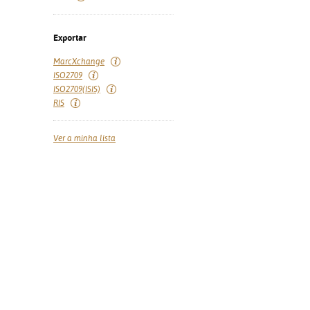
Exportar
MarcXchange
ISO2709
ISO2709(ISIS)
RIS
Ver a minha lista