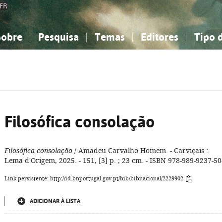
FR
Sobre
Pesquisa
Temas
Editores
Tipo 
obre a Bibliografia Nacional
imples
onhecimento, Informação...
onhecimento, Informação...
Combinada
A minha lista
Como utilizar
Filosofia, psicologia...
Filosofia, psicologia...
Perguntas frequente
iências sociais...
iências sociais...
Ciências exatas e naturais...
Ciências exatas e naturais...
rte, desporto...
rte, desporto...
Literatura, linguística...
Literatura, linguística...
Filosófica consolação
Filosófica consolação
/ Amadeu Carvalho Homem. - Carviçais :
Lema d'Origem, 2025. - 151, [3] p. ; 23 cm. - ISBN 978-989-9237-50
Link persistente: http://id.bnportugal.gov.pt/bib/bibnacional/2229902
ADICIONAR À LISTA