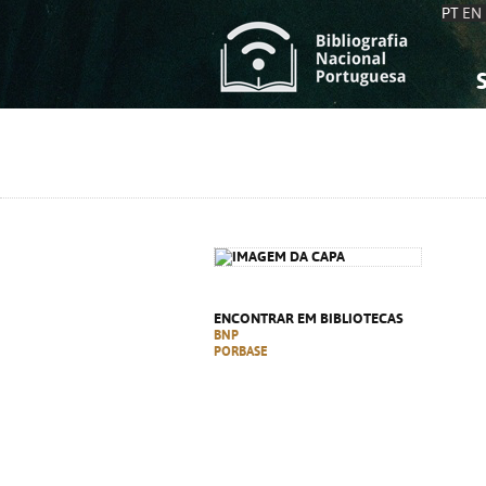
PT
EN
S
S
C
C
C
C
A
A
ENCONTRAR EM BIBLIOTECAS
BNP
PORBASE