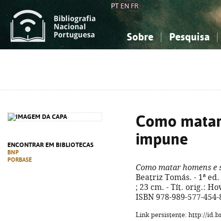
PT
EN
FR
Sobre
Pesquisa
Sobre a Bibliografia Nacional
Simples
Conhecimento, Informação...
Conhecimento, Informação...
Combinada
A
Ciências sociais...
Ciências sociais...
Arte, desporto...
Arte, desporto...
Como matar 
impune
ENCONTRAR EM BIBLIOTECAS
BNP
PORBASE
Como matar homens e 
Beatriz Tomás. - 1ª ed. -
; 23 cm. - Tít. orig.: H
ISBN 978-989-577-454-
Link persistente: http://id