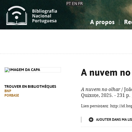
PT
EN
FR
A propos
Re
La Bibliographie Nationale
Simple
Connaissance, Information...
Connaissance, Information...
Avancée
Mes 
Sciences sociales...
Sciences sociales...
Arts, sport...
Arts, sport...
A nuvem no 
TROUVER EN BIBLIOTHÈQUES
A nuvem no olhar
/ Joã
BNP
Quixote, 2025. - 231 p.
PORBASE
Lien persistant: http://id.
AJOUTER DANS MA LIS