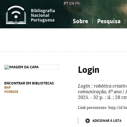
PT
EN
FR
Sobre
Pesquisa
Sobre a Bibliografia Nacional
Simples
Conhecimento, Informação...
Conhecimento, Informação...
Combinada
A
Ciências sociais...
Ciências sociais...
Arte, desporto...
Arte, desporto...
Login
ENCONTRAR EM BIBLIOTECAS
Login
: robótica criativ
BNP
comunicação, 6º ano
/ 
PORBASE
2025. - 32 p. : il. ; 28
Link persistente: http://id
ADICIONAR À LISTA