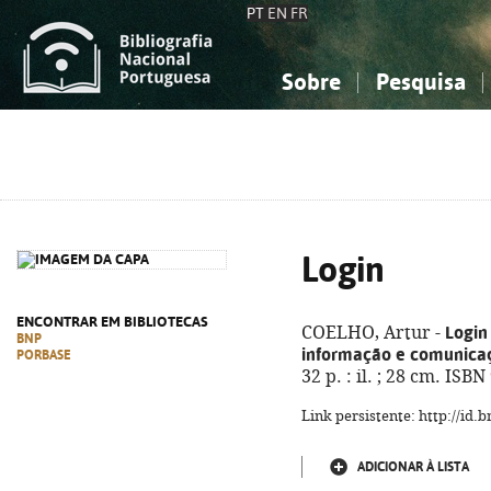
PT
EN
FR
Sobre
Pesquisa
Sobre a Bibliografia Nacional
Simples
Conhecimento, Informação...
Conhecimento, Informação...
Combinada
A
Ciências sociais...
Ciências sociais...
Arte, desporto...
Arte, desporto...
Login
ENCONTRAR EM BIBLIOTECAS
Login
COELHO, Artur -
BNP
informação e comunicaç
PORBASE
32 p. : il. ; 28 cm. ISB
Link persistente: http://id
ADICIONAR À LISTA