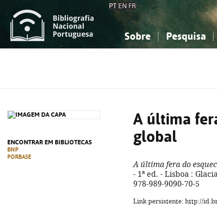
PT
EN
FR
Sobre
Pesquisa
Sobre a Bibliografia Nacional
Simples
Conhecimento, Informação...
Conhecimento, Informação...
Combinada
A
Ciências sociais...
Ciências sociais...
Arte, desporto...
Arte, desporto...
A última fe
global
ENCONTRAR EM BIBLIOTECAS
BNP
PORBASE
A última fera do esque
- 1ª ed. - Lisboa : Glaci
978-989-9090-70-5
Link persistente: http://id