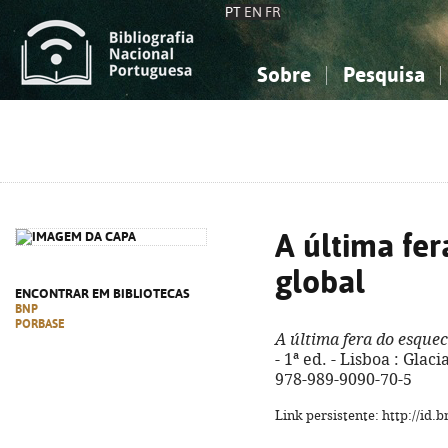
PT
EN
FR
Sobre
Pesquisa
Sobre a Bibliografia Nacional
Simples
Conhecimento, Informação...
Conhecimento, Informação...
Combinada
A
Ciências sociais...
Ciências sociais...
Arte, desporto...
Arte, desporto...
A última fe
global
ENCONTRAR EM BIBLIOTECAS
BNP
PORBASE
A última fera do esque
- 1ª ed. - Lisboa : Glaci
978-989-9090-70-5
Link persistente: http://id